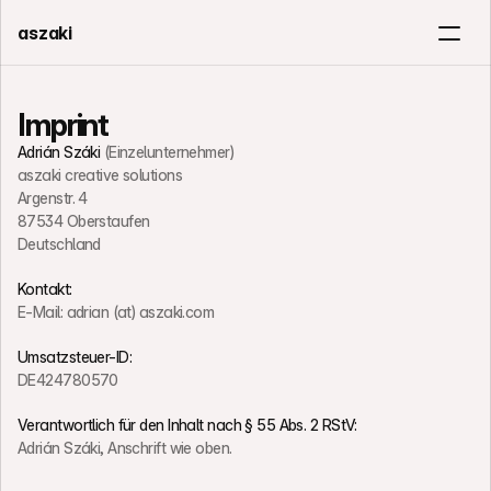
aszaki
Board Game
Work With Me
Imprint
Adrián Száki
 (Einzelunternehmer)
Get in touch
aszaki creative solutions
Argenstr. 4
87534 Oberstaufen
Deutschland
Kontakt:
E-Mail: adrian (at) aszaki.com
Umsatzsteuer-ID:
DE424780570
Verantwortlich für den Inhalt nach § 55 Abs. 2 RStV:
Adrián Száki, Anschrift wie oben.